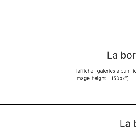
La bor
[afficher_galeries album
image_height="150px"]
La 