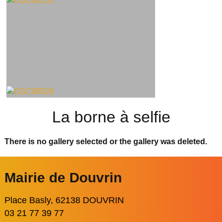
La borne à selfie
There is no gallery selected or the gallery was deleted.
Mairie de Douvrin
Place Basly, 62138 DOUVRIN
03 21 77 39 77