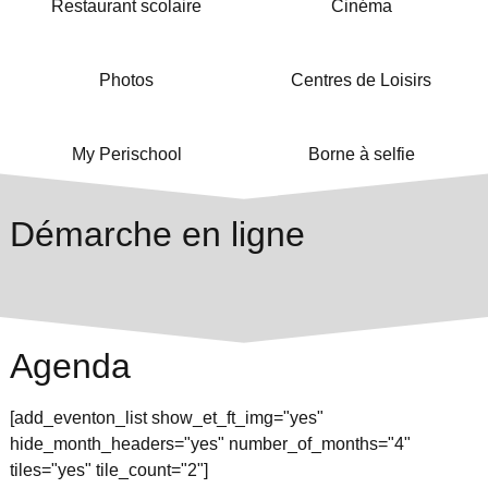
Restaurant scolaire
Cinéma
Photos
Centres de Loisirs
My Perischool
Borne à selfie
Démarche en ligne
Agenda
[add_eventon_list show_et_ft_img="yes"
hide_month_headers="yes" number_of_months="4"
tiles="yes" tile_count="2"]