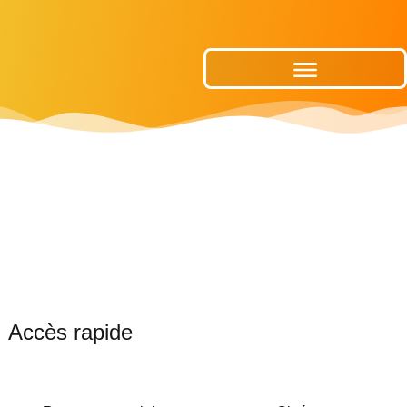
Publications Municipales
Accès rapide