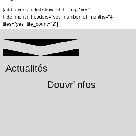
[add_eventon_list show_et_ft_img="yes"
hide_month_headers="yes" number_of_months="4"
tiles="yes" tile_count="2"]
Actualités
Douvr'infos