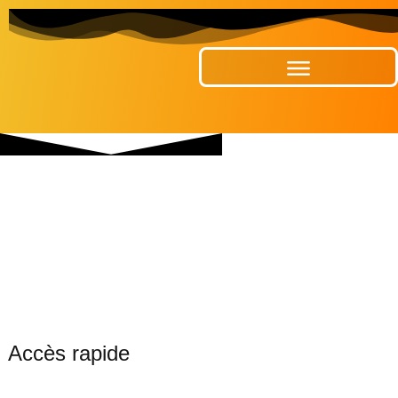
Publications Municipales
Accès rapide