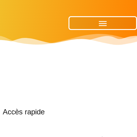
Publications Municipales
Accès rapide