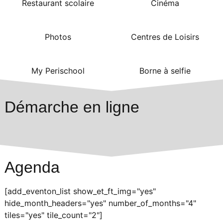
Restaurant scolaire
Cinéma
Photos
Centres de Loisirs
My Perischool
Borne à selfie
Démarche en ligne
Agenda
[add_eventon_list show_et_ft_img="yes"
hide_month_headers="yes" number_of_months="4"
tiles="yes" tile_count="2"]