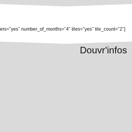
rs="yes" number_of_months="4" tiles="yes" tile_count="2"]
Douvr'infos