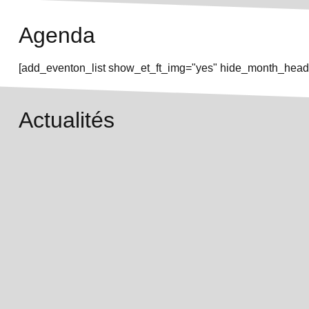
Agenda
[add_eventon_list show_et_ft_img="yes" hide_month_heade
Actualités