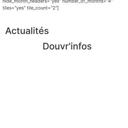
hide_month_headers="yes" number_of_months="4"
tiles="yes" tile_count="2"]
Actualités
Douvr'infos