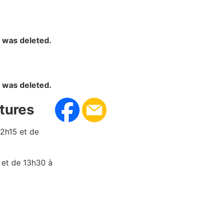
y was deleted.
y was deleted.
tures
12h15 et de
 et de 13h30 à