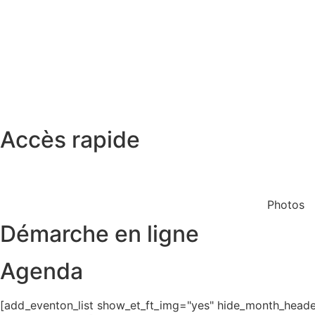
Accès rapide
Restaurant scolaire
Cinéma
Photos
Démarche en ligne
Agenda
[add_eventon_list show_et_ft_img="yes" hide_month_header