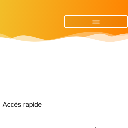
Publications Municipales
Accès rapide