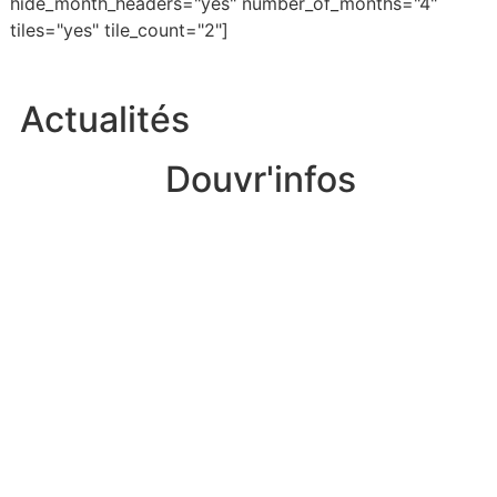
hide_month_headers="yes" number_of_months="4"
tiles="yes" tile_count="2"]
Actualités
Douvr'infos