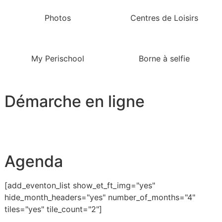
Photos
Centres de Loisirs
My Perischool
Borne à selfie
Démarche en ligne
Agenda
[add_eventon_list show_et_ft_img="yes"
hide_month_headers="yes" number_of_months="4"
tiles="yes" tile_count="2"]