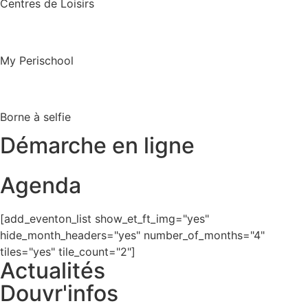
Centres de Loisirs
My Perischool
Borne à selfie
Démarche en ligne
Agenda
[add_eventon_list show_et_ft_img="yes"
hide_month_headers="yes" number_of_months="4"
tiles="yes" tile_count="2"]
Actualités
Douvr'infos