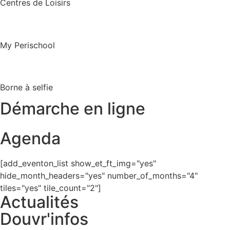
Centres de Loisirs
My Perischool
Borne à selfie
Démarche en ligne
Agenda
[add_eventon_list show_et_ft_img="yes"
hide_month_headers="yes" number_of_months="4"
tiles="yes" tile_count="2"]
Actualités
Douvr'infos