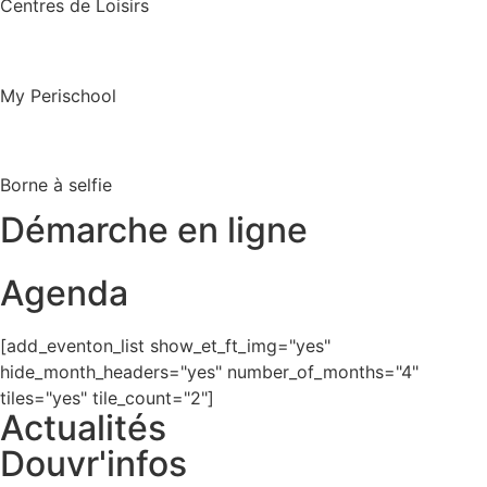
Centres de Loisirs
My Perischool
Borne à selfie
Démarche en ligne
Agenda
[add_eventon_list show_et_ft_img="yes"
hide_month_headers="yes" number_of_months="4"
tiles="yes" tile_count="2"]
Actualités
Douvr'infos