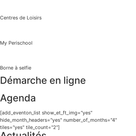
Centres de Loisirs
My Perischool
Borne à selfie
Démarche en ligne
Agenda
[add_eventon_list show_et_ft_img="yes"
hide_month_headers="yes" number_of_months="4"
tiles="yes" tile_count="2"]
Actualités