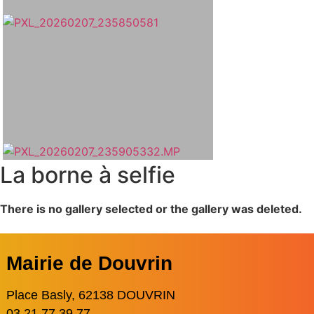
La borne à selfie
There is no gallery selected or the gallery was deleted.
Mairie de Douvrin
Place Basly, 62138 DOUVRIN
03 21 77 39 77