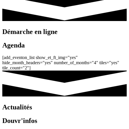
Démarche en ligne
Agenda
[add_eventon_list show_et_ft_img="yes"
hide_month_headers="yes" number_of_months="4" tiles="yes"
tile_count="2"]
Actualités
Douvr'infos