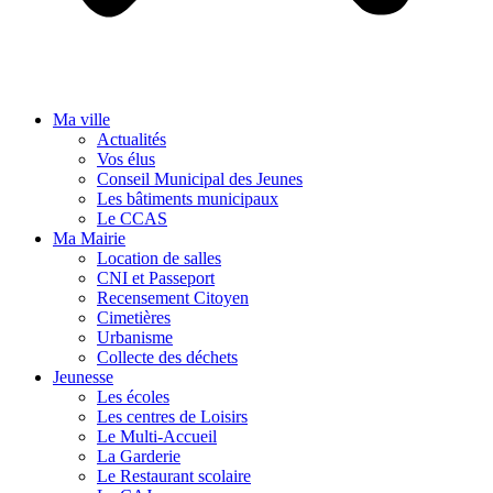
Ma ville
Actualités
Vos élus
Conseil Municipal des Jeunes
Les bâtiments municipaux
Le CCAS
Ma Mairie
Location de salles
CNI et Passeport
Recensement Citoyen
Cimetières
Urbanisme
Collecte des déchets
Jeunesse
Les écoles
Les centres de Loisirs
Le Multi-Accueil
La Garderie
Le Restaurant scolaire