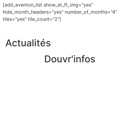
[add_eventon_list show_et_ft_img="yes"
hide_month_headers="yes" number_of_months="4"
tiles="yes" tile_count="2"]
Actualités
Douvr'infos