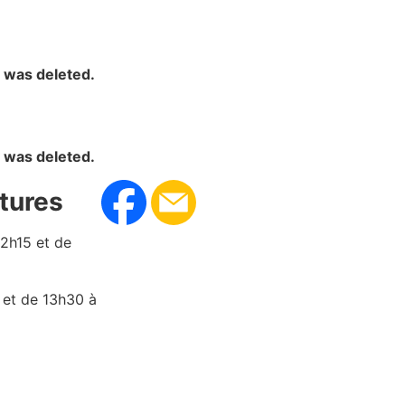
y was deleted.
y was deleted.
tures
12h15 et de
 et de 13h30 à