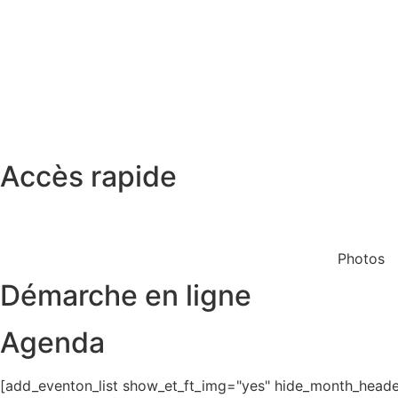
Accès rapide
Restaurant scolaire
Cinéma
Photos
Démarche en ligne
Agenda
[add_eventon_list show_et_ft_img="yes" hide_month_header