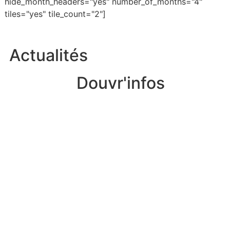
hide_month_headers="yes" number_of_months="4"
tiles="yes" tile_count="2"]
Actualités
Douvr'infos