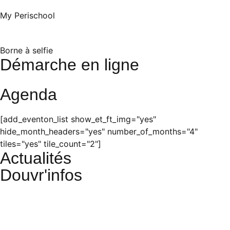
My Perischool
Borne à selfie
Démarche en ligne
Agenda
[add_eventon_list show_et_ft_img="yes"
hide_month_headers="yes" number_of_months="4"
tiles="yes" tile_count="2"]
Actualités
Douvr'infos