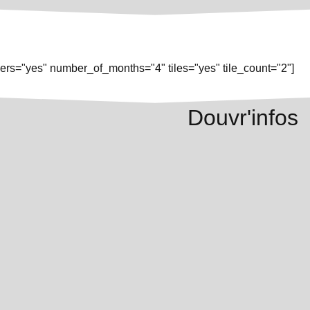
rs="yes" number_of_months="4" tiles="yes" tile_count="2"]
Douvr'infos