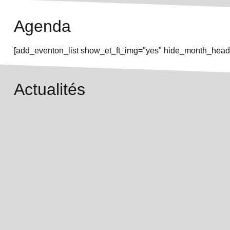
Agenda
[add_eventon_list show_et_ft_img="yes" hide_month_heade
Actualités