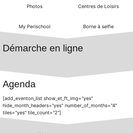
Photos
Centres de Loisirs
My Perischool
Borne à selfie
Démarche en ligne
Agenda
[add_eventon_list show_et_ft_img="yes"
hide_month_headers="yes" number_of_months="4"
tiles="yes" tile_count="2"]