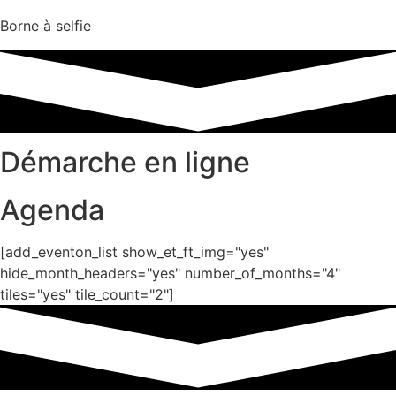
Borne à selfie
Démarche en ligne
Agenda
[add_eventon_list show_et_ft_img="yes"
hide_month_headers="yes" number_of_months="4"
tiles="yes" tile_count="2"]