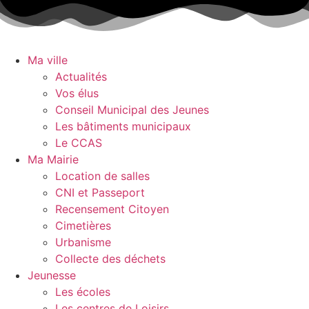
Aller
au
contenu
Ma ville
Actualités
Vos élus
Conseil Municipal des Jeunes
Les bâtiments municipaux
Le CCAS
Ma Mairie
Location de salles
CNI et Passeport
Recensement Citoyen
Cimetières
Urbanisme
Collecte des déchets
Jeunesse
Les écoles
Les centres de Loisirs