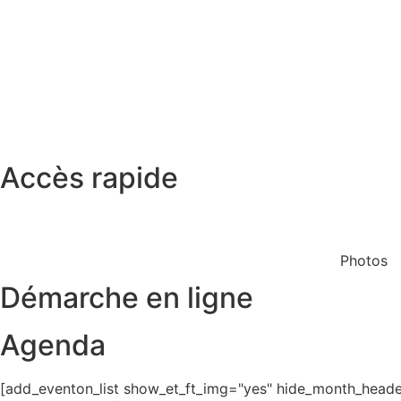
Accès rapide
Restaurant scolaire
Cinéma
Photos
Démarche en ligne
Agenda
[add_eventon_list show_et_ft_img="yes" hide_month_header