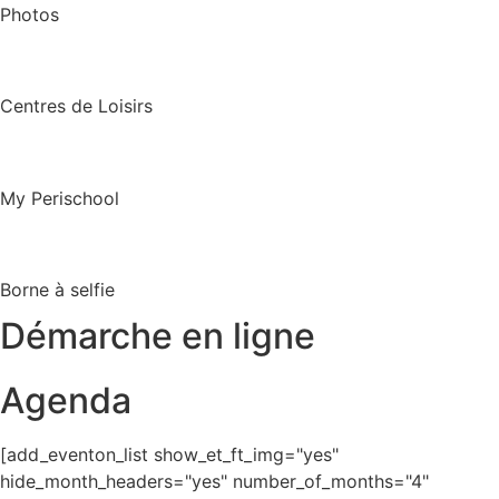
Photos
Centres de Loisirs
My Perischool
Borne à selfie
Démarche en ligne
Agenda
[add_eventon_list show_et_ft_img="yes"
hide_month_headers="yes" number_of_months="4"