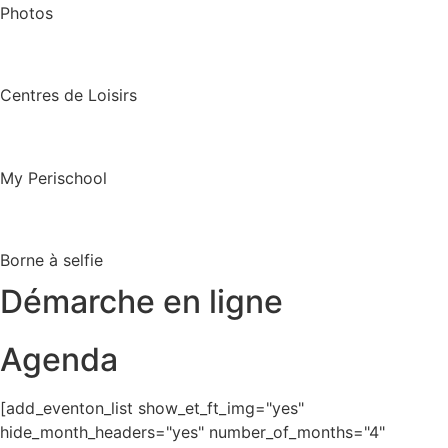
Photos
Centres de Loisirs
My Perischool
Borne à selfie
Démarche en ligne
Agenda
[add_eventon_list show_et_ft_img="yes"
hide_month_headers="yes" number_of_months="4"