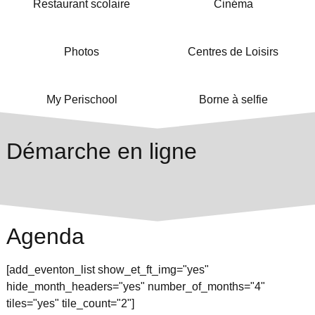
Restaurant scolaire
Cinéma
Photos
Centres de Loisirs
My Perischool
Borne à selfie
Démarche en ligne
Agenda
[add_eventon_list show_et_ft_img="yes"
hide_month_headers="yes" number_of_months="4"
tiles="yes" tile_count="2"]