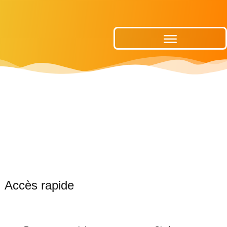
Publications Municipales
Accès rapide