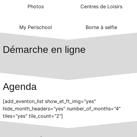
Photos
Centres de Loisirs
My Perischool
Borne à selfie
Démarche en ligne
Agenda
[add_eventon_list show_et_ft_img="yes"
hide_month_headers="yes" number_of_months="4"
tiles="yes" tile_count="2"]