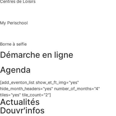
Centres de Loisirs
My Perischool
Borne à selfie
Démarche en ligne
Agenda
[add_eventon_list show_et_ft_img="yes"
hide_month_headers="yes" number_of_months="4"
tiles="yes" tile_count="2"]
Actualités
Douvr'infos