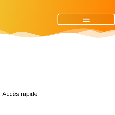
Publications Municipales
Accès rapide