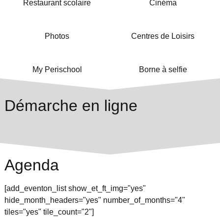
Restaurant scolaire
Cinéma
Photos
Centres de Loisirs
My Perischool
Borne à selfie
Démarche en ligne
Agenda
[add_eventon_list show_et_ft_img="yes"
hide_month_headers="yes" number_of_months="4"
tiles="yes" tile_count="2"]