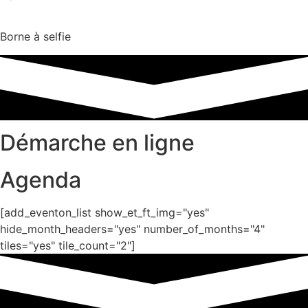
Borne à selfie
Démarche en ligne
Agenda
[add_eventon_list show_et_ft_img="yes"
hide_month_headers="yes" number_of_months="4"
tiles="yes" tile_count="2"]