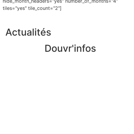
hide_month_headers="yes" number_of_months="4"
tiles="yes" tile_count="2"]
Actualités
Douvr'infos