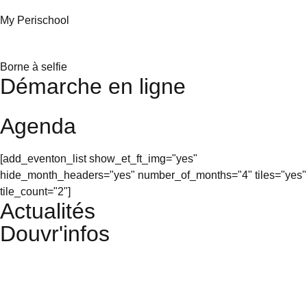
My Perischool
Borne à selfie
Démarche en ligne
Agenda
[add_eventon_list show_et_ft_img="yes"
hide_month_headers="yes" number_of_months="4" tiles="yes"
tile_count="2"]
Actualités
Douvr'infos