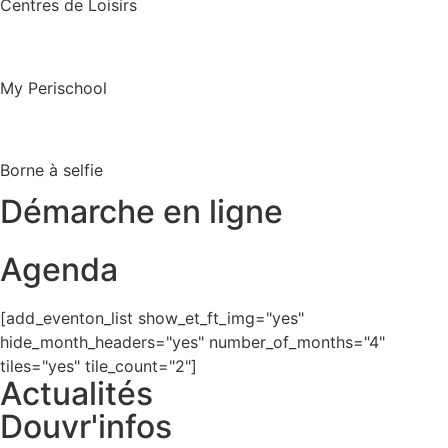
Centres de Loisirs
My Perischool
Borne à selfie
Démarche en ligne
Agenda
[add_eventon_list show_et_ft_img="yes"
hide_month_headers="yes" number_of_months="4"
tiles="yes" tile_count="2"]
Actualités
Douvr'infos