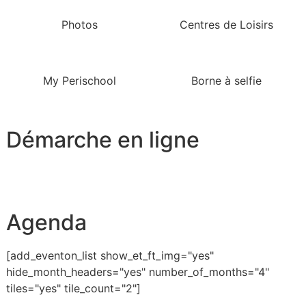
Photos
Centres de Loisirs
My Perischool
Borne à selfie
Démarche en ligne
Agenda
[add_eventon_list show_et_ft_img="yes"
hide_month_headers="yes" number_of_months="4"
tiles="yes" tile_count="2"]