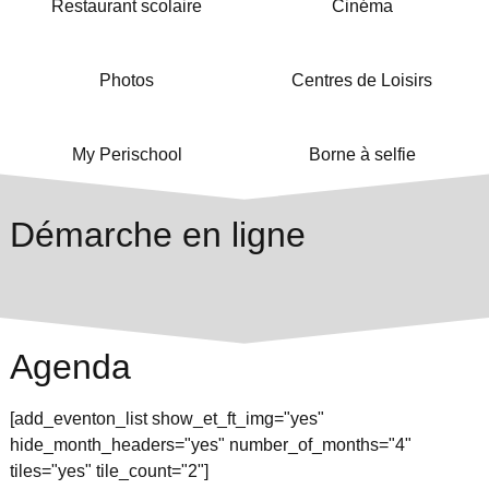
Restaurant scolaire
Cinéma
Photos
Centres de Loisirs
My Perischool
Borne à selfie
Démarche en ligne
Agenda
[add_eventon_list show_et_ft_img="yes"
hide_month_headers="yes" number_of_months="4"
tiles="yes" tile_count="2"]