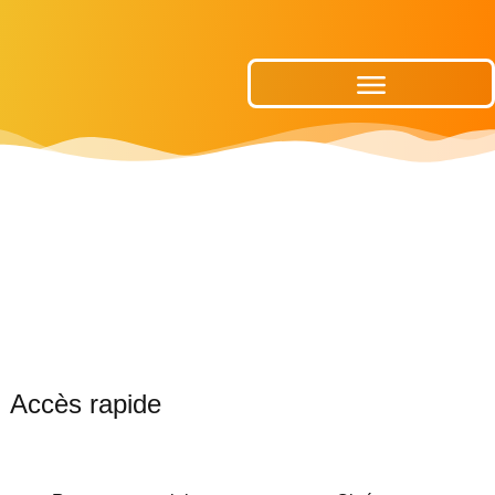
Publications Municipales
Accès rapide