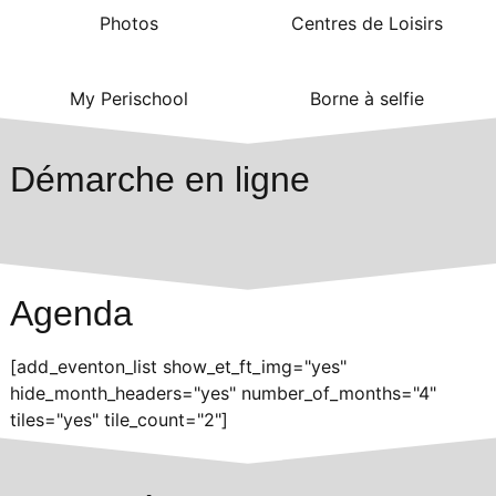
Photos
Centres de Loisirs
My Perischool
Borne à selfie
Démarche en ligne
Agenda
[add_eventon_list show_et_ft_img="yes"
hide_month_headers="yes" number_of_months="4"
tiles="yes" tile_count="2"]