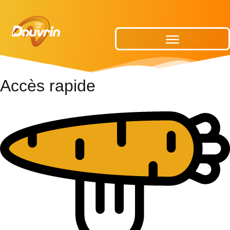
Publications Municipales
Accès rapide