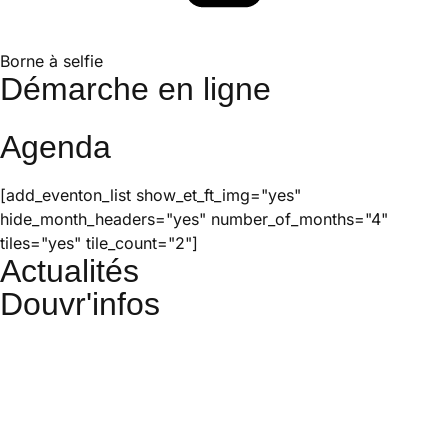
Borne à selfie
Démarche en ligne
Agenda
[add_eventon_list show_et_ft_img="yes"
hide_month_headers="yes" number_of_months="4"
tiles="yes" tile_count="2"]
Actualités
Douvr'infos