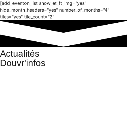
[add_eventon_list show_et_ft_img="yes"
hide_month_headers="yes" number_of_months="4"
tiles="yes" tile_count="2"]
Actualités
Douvr'infos