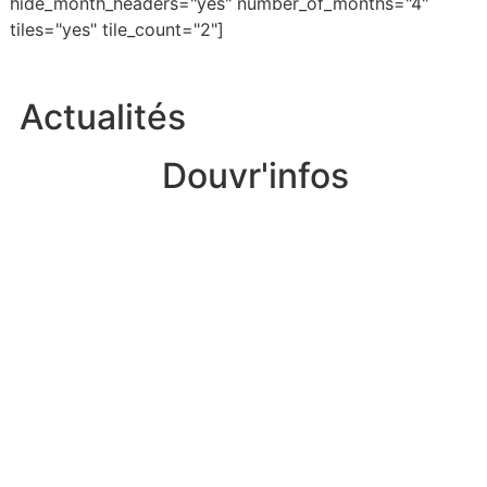
hide_month_headers="yes" number_of_months="4"
tiles="yes" tile_count="2"]
Actualités
Douvr'infos