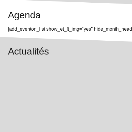
Agenda
[add_eventon_list show_et_ft_img="yes" hide_month_heade
Actualités