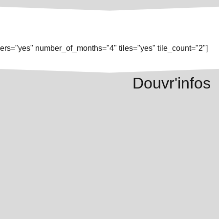
rs="yes" number_of_months="4" tiles="yes" tile_count="2"]
Douvr'infos