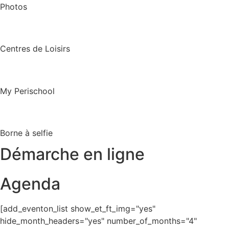
Photos
Centres de Loisirs
My Perischool
Borne à selfie
Démarche en ligne
Agenda
[add_eventon_list show_et_ft_img="yes"
hide_month_headers="yes" number_of_months="4"