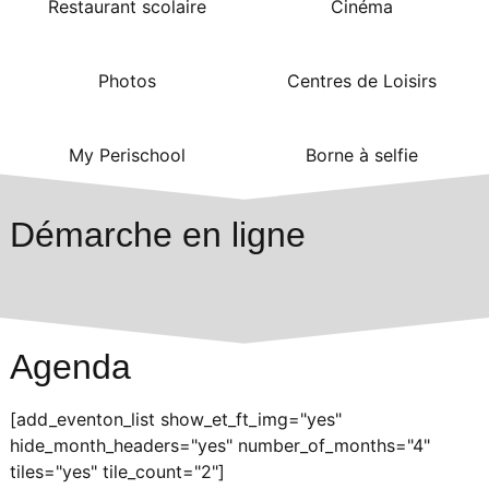
Restaurant scolaire
Cinéma
Photos
Centres de Loisirs
My Perischool
Borne à selfie
Démarche en ligne
Agenda
[add_eventon_list show_et_ft_img="yes"
hide_month_headers="yes" number_of_months="4"
tiles="yes" tile_count="2"]