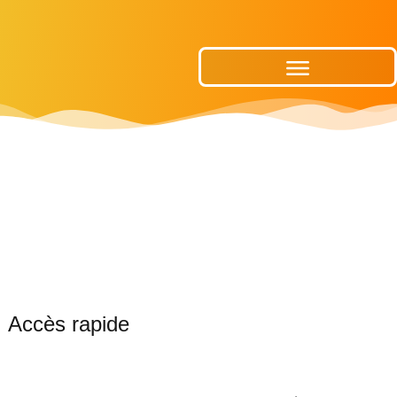
Publications Municipales
Accès rapide