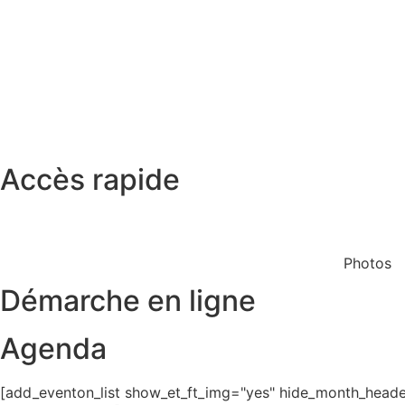
Accès rapide
Restaurant scolaire
Cinéma
Photos
Démarche en ligne
Agenda
[add_eventon_list show_et_ft_img="yes" hide_month_header