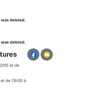
y was deleted.
y was deleted.
tures
12h15 et de
 et de 13h30 à