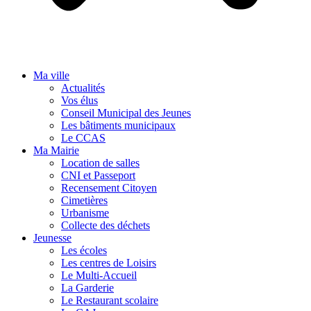
Ma ville
Actualités
Vos élus
Conseil Municipal des Jeunes
Les bâtiments municipaux
Le CCAS
Ma Mairie
Location de salles
CNI et Passeport
Recensement Citoyen
Cimetières
Urbanisme
Collecte des déchets
Jeunesse
Les écoles
Les centres de Loisirs
Le Multi-Accueil
La Garderie
Le Restaurant scolaire