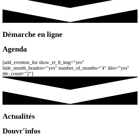
Démarche en ligne
Agenda
[add_eventon_list show_et_ft_img="yes"
hide_month_headers="yes" number_of_months="4" tiles="yes"
tile_count="2"]
Actualités
Douvr'infos