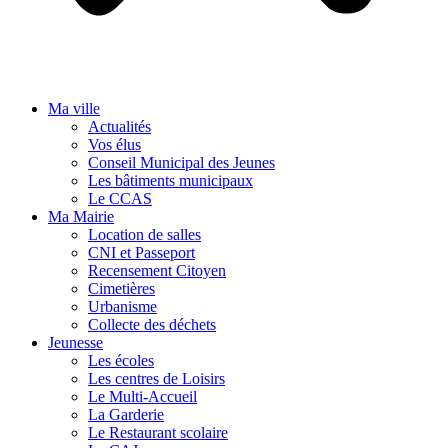
Ma ville
Actualités
Vos élus
Conseil Municipal des Jeunes
Les bâtiments municipaux
Le CCAS
Ma Mairie
Location de salles
CNI et Passeport
Recensement Citoyen
Cimetières
Urbanisme
Collecte des déchets
Jeunesse
Les écoles
Les centres de Loisirs
Le Multi-Accueil
La Garderie
Le Restaurant scolaire