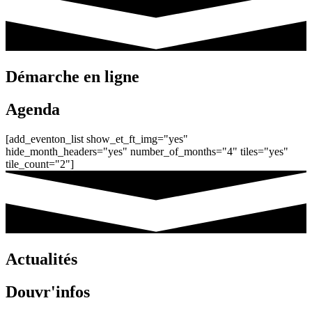
Démarche en ligne
Agenda
[add_eventon_list show_et_ft_img="yes"
hide_month_headers="yes" number_of_months="4" tiles="yes"
tile_count="2"]
Actualités
Douvr'infos