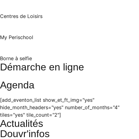
Centres de Loisirs
My Perischool
Borne à selfie
Démarche en ligne
Agenda
[add_eventon_list show_et_ft_img="yes"
hide_month_headers="yes" number_of_months="4"
tiles="yes" tile_count="2"]
Actualités
Douvr'infos