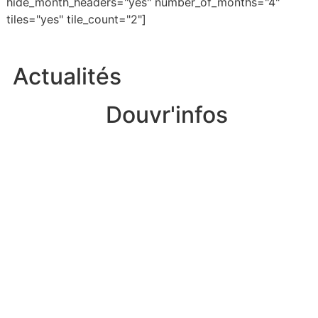
hide_month_headers="yes" number_of_months="4"
tiles="yes" tile_count="2"]
Actualités
Douvr'infos