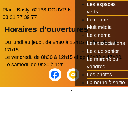
Les espaces
Place Basly, 62138 DOUVRIN
verts
03 21 77 39 77
Le centre
Multimédia
Horaires d’ouvertures
Le cinéma
Du lundi au jeudi, de 8h30 à 12h15 et de 13h30 à
Les associations
17h15.
Le club senior
Le vendredi, de 8h30 à 12h15 et de 13h30 à 17h00.
Le marché du
Le samedi, de 9h30 à 12h.
vendredi
Les photos
La borne à selfie
Contact