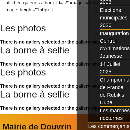
2026
[afficher_galeries album_id="2" image_width="100%"
Elections
image_height="150px"]
municipales
2026
Les photos
Inauguration
Centre
There is no gallery selected or the gallery was deleted.
La borne à selfie
d’Animations
Jeunesse
14 Juillet
There is no gallery selected or the gallery was deleted.
Les photos
2025
Championna
There is no gallery selected or the gallery was deleted.
de France
La borne à selfie
de Rubik’s
Cube
There is no gallery selected or the gallery was deleted.
Les marchés
nocturnes
Mairie de Douvrin
Les commerçants