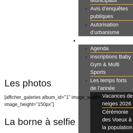
Municipaux
Avis d’enquêtes
publiques
Autorisation
d’urbanisme
Mes loisirs et sorties
Agenda
Inscriptions Baby
Gym & Multi
Sports
Les temps forts
Les photos
de l’année
Vacances de
[afficher_galeries album_id="1" image_width="100%"
neiges 2026
image_height="150px"]
Cérémonie
La borne à selfie
des Voeux à
la population