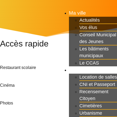
Ma ville
Actualités
Vos élus
Conseil Municipal
des Jeunes
Accès rapide
Les bâtiments
municipaux
Le CCAS
Restaurant scolaire
Ma Mairie
Location de salles
CNI et Passeport
Cinéma
Recensement
Citoyen
Photos
Cimetières
Urbanisme