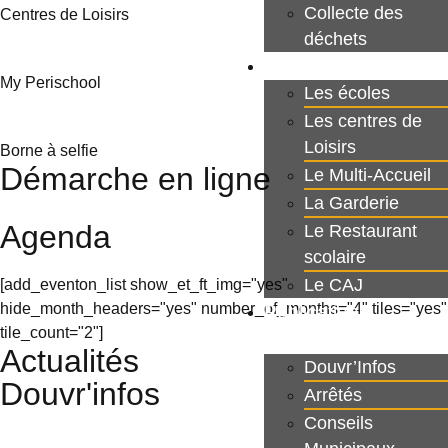
Collecte des
Centres de Loisirs
déchets
Jeunesse
My Perischool
Les écoles
Les centres de
Loisirs
Borne à selfie
Démarche en ligne
Le Multi-Accueil
La Garderie
Agenda
Le Restaurant
scolaire
Le CAJ
[add_eventon_list show_et_ft_img="yes"
hide_month_headers="yes" number_of_months="4" tiles="yes"
Publications
tile_count="2"]
Municipales
Actualités
Douvr’Infos
Douvr'infos
Arrêtés
Conseils