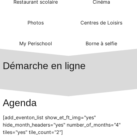
Restaurant scolaire
Cinéma
Photos
Centres de Loisirs
My Perischool
Borne à selfie
Démarche en ligne
Agenda
[add_eventon_list show_et_ft_img="yes"
hide_month_headers="yes" number_of_months="4"
tiles="yes" tile_count="2"]