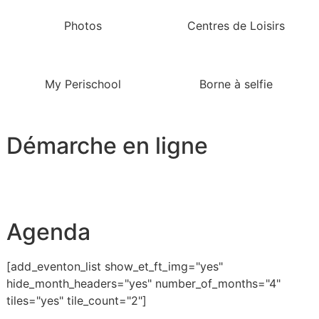
Photos
Centres de Loisirs
My Perischool
Borne à selfie
Démarche en ligne
Agenda
[add_eventon_list show_et_ft_img="yes"
hide_month_headers="yes" number_of_months="4"
tiles="yes" tile_count="2"]